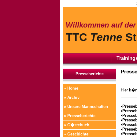
Willkommen auf de
TTC
Tenne
St
Training
Presse
Presseberichte
» Home
Hier k�n
» Archiv
•Presseb
» Unsere Mannschaften
•Presseb
•Presseb
» Presseberichte
•Presseb
•Presseb
» G�stebuch
•Presseb
•Presseb
» Geschichte