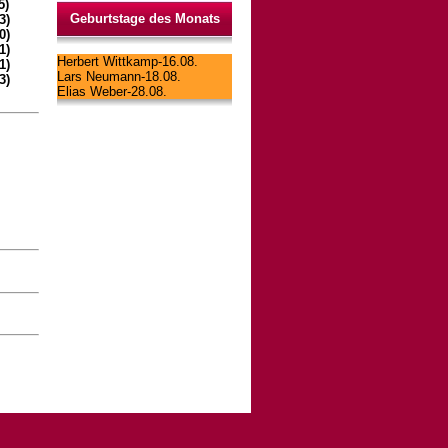
5)
Geburtstage des Monats
3)
0)
1)
Herbert Wittkamp-16.08.
1)
Lars Neumann-18.08.
3)
Elias Weber-28.08.