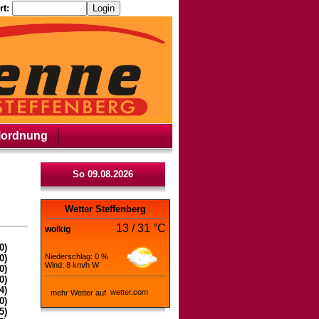
t:
lordnung
So 09.08.2026
Wetter Steffenberg
13 / 31 °C
wolkig
0)
Niederschlag: 0 %
0)
Wind: 8 km/h W
0)
0)
4)
mehr Wetter auf
0)
5)