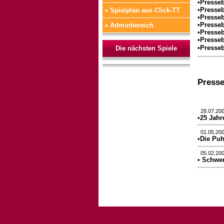
•Presseb
•Presseb
» Spielplan aus Click-TT
•Presseb
•Presseb
» Adminbereich
•Presseb
•Presseb
•Presseb
Die nächsten Spiele
Presse
28.07.20
•25 Jahr
01.05.20
•Die Pu
05.02.20
• Schwer